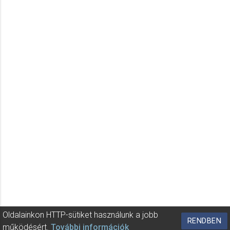
Oldalainkon HTTP-sütiket használunk a jobb
RENDBEN
működésért.
További információk