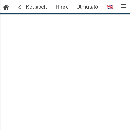
menu

ntkezés
Kottabolt
Hírek
Útmutató
🇬🇧