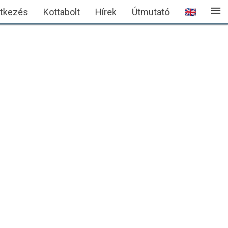
menu
ntkezés
Kottabolt
Hírek
Útmutató
🇬🇧