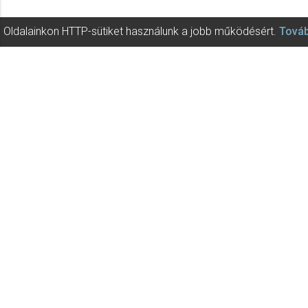
Oldalainkon HTTP-sütiket használunk a jobb működésért.
Továb
Editio Musica Bu
A kották az Editio Musica Budape
Az Editio Musica Budapest és az 