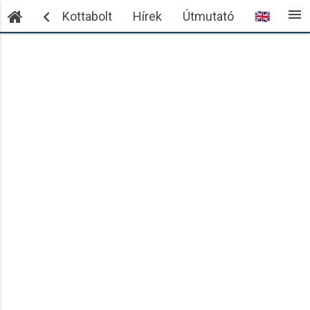
menu

ntkezés
Kottabolt
Hírek
Útmutató
🇬🇧