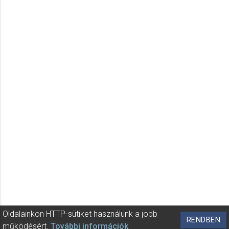
Oldalainkon HTTP-sütiket használunk a jobb
RENDBEN
működésért.
További információk