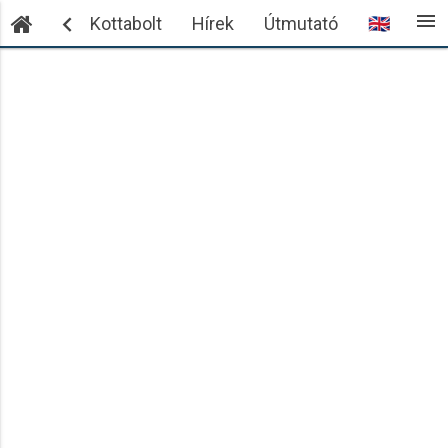
menu

ntkezés
Kottabolt
Hírek
Útmutató
🇬🇧