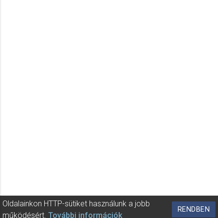
Oldalainkon HTTP-sütiket használunk a jobb
RENDBEN
működésért.
További információk