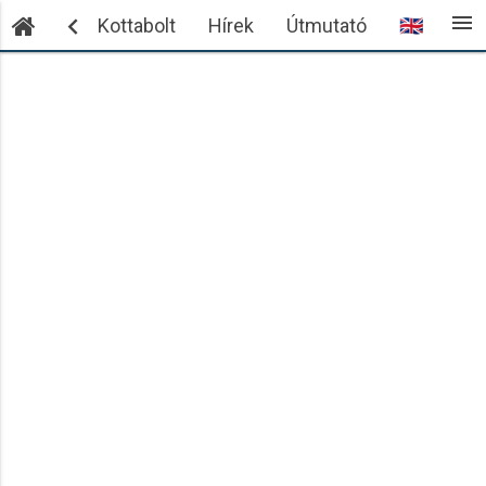
menu

ntkezés
Kottabolt
Hírek
Útmutató
🇬🇧