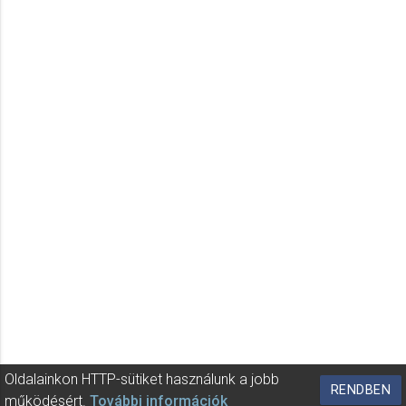
Oldalainkon HTTP-sütiket használunk a jobb
RENDBEN
működésért.
További információk