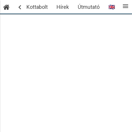
menu

ntkezés
Kottabolt
Hírek
Útmutató
🇬🇧