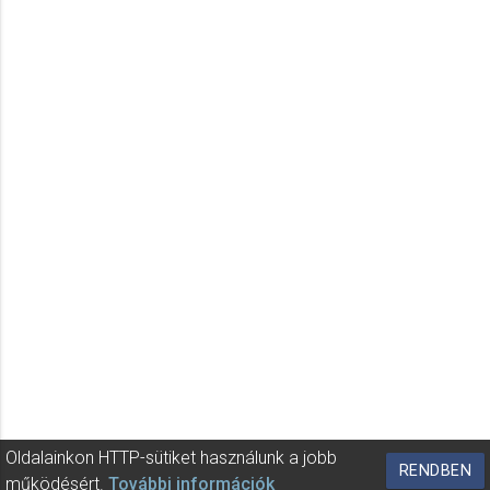
Oldalainkon HTTP-sütiket használunk a jobb
RENDBEN
működésért.
További információk