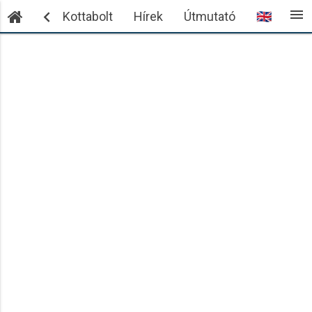
menu

ntkezés
Kottabolt
Hírek
Útmutató
🇬🇧