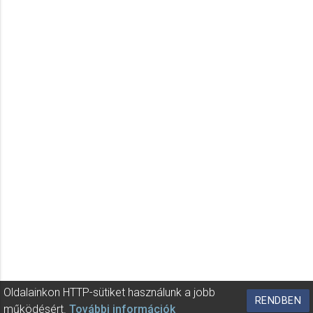
Oldalainkon HTTP-sütiket használunk a jobb
RENDBEN
működésért.
További információk