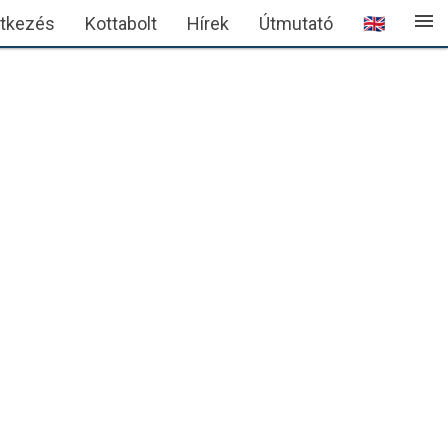
menu
ntkezés
Kottabolt
Hírek
Útmutató
🇬🇧