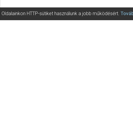
Oldalainkon HTTP-sütiket használunk a jobb működésért.
Továb
Editio Musica Bu
A kották az Editio Musica Budape
Az Editio Musica Budapest és az 